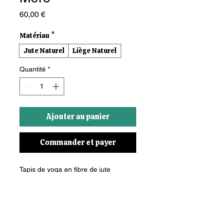
Prix
60,00 €
Matériau
*
Jute Naturel
Liège Naturel
Quantité
*
Ajouter au panier
Commander et payer
Tapis de yoga en fibre de jute 
naturelle et caoutchouc recyclé, 
biologique et biodégradable, pour 
une connexion authentique avec la 
terre. Sa surface texturée garantit 