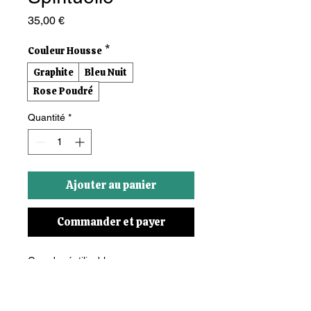
Prix
35,00 €
Couleur Housse
*
Graphite
Bleu Nuit
Rose Poudré
Quantité
*
Ajouter au panier
Commander et payer
Gourde réutilisable en verre 
borosilicaté avec une housse en 
néoprène protectrice et un bouchon 
en acier inoxydable. Capacité de 750 