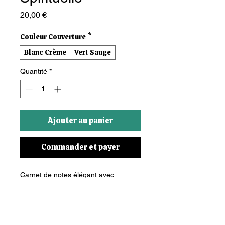
Prix
20,00 €
Couleur Couverture
*
Blanc Crème
Vert Sauge
Quantité
*
Ajouter au panier
Commander et payer
Carnet de notes élégant avec 
couverture rigide et papier de haute 
qualité, conçu pour écrire ses 
intentions, ses réflexions et ses 
journaux de gratitude.