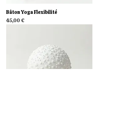
Bâton Yoga Flexibilité
Prix
45,00 €
Balle Massage Dos
Prix
25,00 €