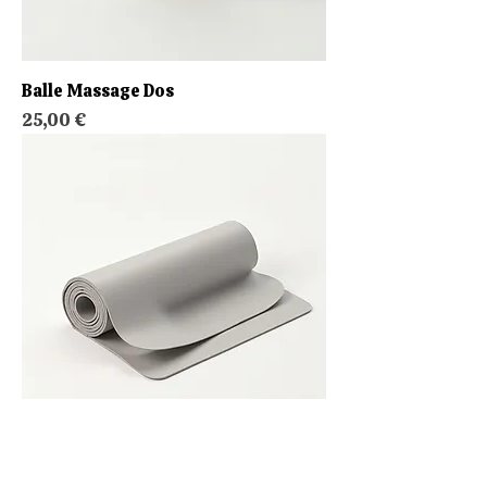
Balle Massage Dos
Prix
25,00 €
Tapis Yoga Énergie Créatrice